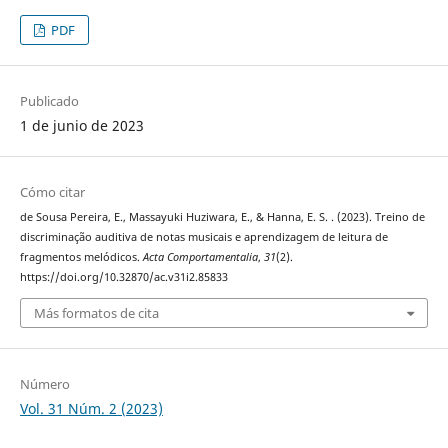
PDF
Publicado
1 de junio de 2023
Cómo citar
de Sousa Pereira, E., Massayuki Huziwara, E., & Hanna, E. S. . (2023). Treino de
discriminação auditiva de notas musicais e aprendizagem de leitura de
fragmentos melódicos.
Acta Comportamentalia
,
31
(2).
https://doi.org/10.32870/ac.v31i2.85833
Más formatos de cita
Número
Vol. 31 Núm. 2 (2023)