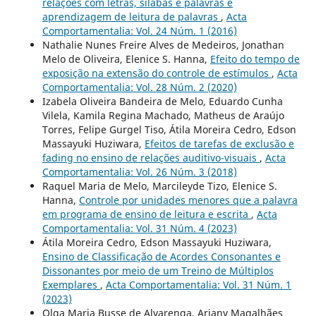
relações com letras, sílabas e palavras e
aprendizagem de leitura de palavras
,
Acta
Comportamentalia: Vol. 24 Núm. 1 (2016)
Nathalie Nunes Freire Alves de Medeiros, Jonathan
Melo de Oliveira, Elenice S. Hanna,
Efeito do tempo de
exposição na extensão do controle de estímulos
,
Acta
Comportamentalia: Vol. 28 Núm. 2 (2020)
Izabela Oliveira Bandeira de Melo, Eduardo Cunha
Vilela, Kamila Regina Machado, Matheus de Araújo
Torres, Felipe Gurgel Tiso, Átila Moreira Cedro, Edson
Massayuki Huziwara,
Efeitos de tarefas de exclusão e
fading no ensino de relações auditivo-visuais
,
Acta
Comportamentalia: Vol. 26 Núm. 3 (2018)
Raquel Maria de Melo, Marcileyde Tizo, Elenice S.
Hanna,
Controle por unidades menores que a palavra
em programa de ensino de leitura e escrita
,
Acta
Comportamentalia: Vol. 31 Núm. 4 (2023)
Átila Moreira Cedro, Edson Massayuki Huziwara,
Ensino de Classificação de Acordes Consonantes e
Dissonantes por meio de um Treino de Múltiplos
Exemplares
,
Acta Comportamentalia: Vol. 31 Núm. 1
(2023)
Olga Maria Busse de Alvarenga, Ariany Magalhães