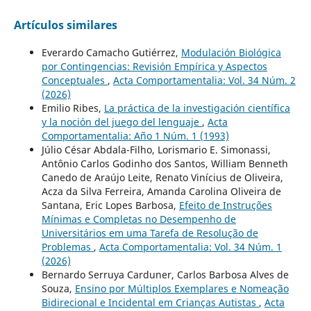
Artículos similares
Everardo Camacho Gutiérrez,
Modulación Biológica
por Contingencias: Revisión Empírica y Aspectos
Conceptuales
,
Acta Comportamentalia: Vol. 34 Núm. 2
(2026)
Emilio Ribes,
La práctica de la investigación científica
y la noción del juego del lenguaje
,
Acta
Comportamentalia: Año 1 Núm. 1 (1993)
Júlio César Abdala-Filho, Lorismario E. Simonassi,
Antônio Carlos Godinho dos Santos, William Benneth
Canedo de Araújo Leite, Renato Vinícius de Oliveira,
Acza da Silva Ferreira, Amanda Carolina Oliveira de
Santana, Eric Lopes Barbosa,
Efeito de Instruções
Mínimas e Completas no Desempenho de
Universitários em uma Tarefa de Resolução de
Problemas
,
Acta Comportamentalia: Vol. 34 Núm. 1
(2026)
Bernardo Serruya Carduner, Carlos Barbosa Alves de
Souza,
Ensino por Múltiplos Exemplares e Nomeação
Bidirecional e Incidental em Crianças Autistas
,
Acta