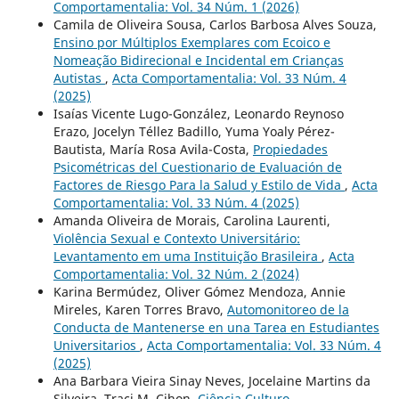
Comportamentalia: Vol. 34 Núm. 1 (2026)
Camila de Oliveira Sousa, Carlos Barbosa Alves Souza,
Ensino por Múltiplos Exemplares com Ecoico e
Nomeação Bidirecional e Incidental em Crianças
Autistas
,
Acta Comportamentalia: Vol. 33 Núm. 4
(2025)
Isaías Vicente Lugo-González, Leonardo Reynoso
Erazo, Jocelyn Téllez Badillo, Yuma Yoaly Pérez-
Bautista, María Rosa Avila-Costa,
Propiedades
Psicométricas del Cuestionario de Evaluación de
Factores de Riesgo Para la Salud y Estilo de Vida
,
Acta
Comportamentalia: Vol. 33 Núm. 4 (2025)
Amanda Oliveira de Morais, Carolina Laurenti,
Violência Sexual e Contexto Universitário:
Levantamento em uma Instituição Brasileira
,
Acta
Comportamentalia: Vol. 32 Núm. 2 (2024)
Karina Bermúdez, Oliver Gómez Mendoza, Annie
Mireles, Karen Torres Bravo,
Automonitoreo de la
Conducta de Mantenerse en una Tarea en Estudiantes
Universitarios
,
Acta Comportamentalia: Vol. 33 Núm. 4
(2025)
Ana Barbara Vieira Sinay Neves, Jocelaine Martins da
Silveira, Traci M. Cihon,
Ciência Culturo-