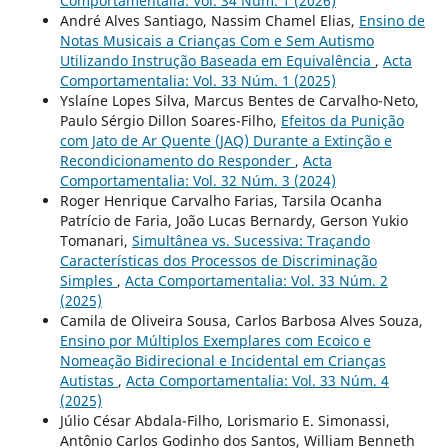
Comportamentalia: Vol. 34 Núm. 1 (2026)
André Alves Santiago, Nassim Chamel Elias,
Ensino de
Notas Musicais a Crianças Com e Sem Autismo
Utilizando Instrução Baseada em Equivalência
,
Acta
Comportamentalia: Vol. 33 Núm. 1 (2025)
Yslaíne Lopes Silva, Marcus Bentes de Carvalho-Neto,
Paulo Sérgio Dillon Soares-Filho,
Efeitos da Punição
com Jato de Ar Quente (JAQ) Durante a Extinção e
Recondicionamento do Responder
,
Acta
Comportamentalia: Vol. 32 Núm. 3 (2024)
Roger Henrique Carvalho Farias, Tarsila Ocanha
Patrício de Faria, João Lucas Bernardy, Gerson Yukio
Tomanari,
Simultânea vs. Sucessiva: Traçando
Características dos Processos de Discriminação
Simples
,
Acta Comportamentalia: Vol. 33 Núm. 2
(2025)
Camila de Oliveira Sousa, Carlos Barbosa Alves Souza,
Ensino por Múltiplos Exemplares com Ecoico e
Nomeação Bidirecional e Incidental em Crianças
Autistas
,
Acta Comportamentalia: Vol. 33 Núm. 4
(2025)
Júlio César Abdala-Filho, Lorismario E. Simonassi,
Antônio Carlos Godinho dos Santos, William Benneth