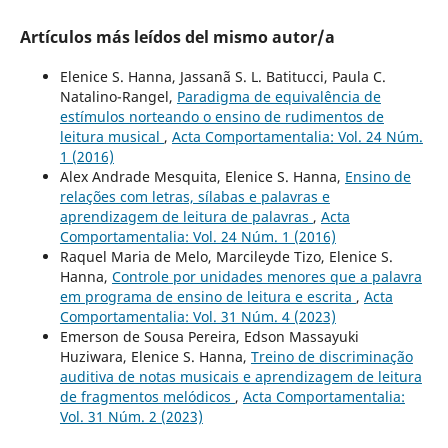
Artículos más leídos del mismo autor/a
Elenice S. Hanna, Jassanã S. L. Batitucci, Paula C.
Natalino-Rangel,
Paradigma de equivalência de
estímulos norteando o ensino de rudimentos de
leitura musical
,
Acta Comportamentalia: Vol. 24 Núm.
1 (2016)
Alex Andrade Mesquita, Elenice S. Hanna,
Ensino de
relações com letras, sílabas e palavras e
aprendizagem de leitura de palavras
,
Acta
Comportamentalia: Vol. 24 Núm. 1 (2016)
Raquel Maria de Melo, Marcileyde Tizo, Elenice S.
Hanna,
Controle por unidades menores que a palavra
em programa de ensino de leitura e escrita
,
Acta
Comportamentalia: Vol. 31 Núm. 4 (2023)
Emerson de Sousa Pereira, Edson Massayuki
Huziwara, Elenice S. Hanna,
Treino de discriminação
auditiva de notas musicais e aprendizagem de leitura
de fragmentos melódicos
,
Acta Comportamentalia:
Vol. 31 Núm. 2 (2023)