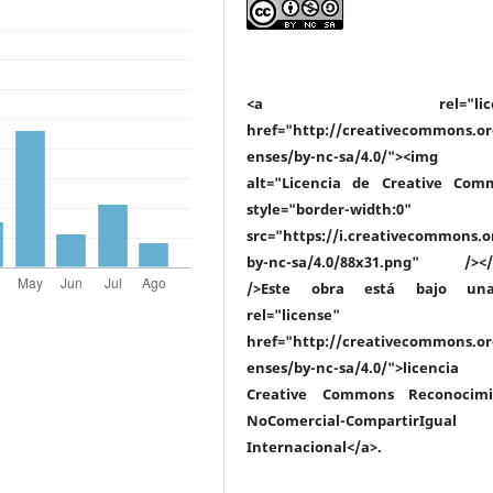
<a rel="licen
href="http://creativecommons.or
enses/by-nc-sa/4.0/"><img
alt="Licencia de Creative Com
style="border-width:0"
src="https://i.creativecommons.o
by-nc-sa/4.0/88x31.png" /></
/>Este obra está bajo un
rel="license"
href="http://creativecommons.or
enses/by-nc-sa/4.0/">licenc
Creative Commons Reconocimi
NoComercial-CompartirIgua
Internacional</a>.