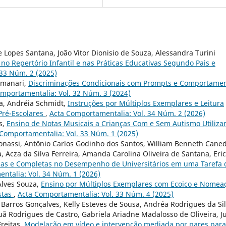
e Lopes Santana, João Vitor Dionisio de Souza, Alessandra Turini
no Repertório Infantil e nas Práticas Educativas Segundo Pais e
 33 Núm. 2 (2025)
Tomanari,
Discriminações Condicionais com Prompts e Comportame
mportamentalia: Vol. 32 Núm. 3 (2024)
a, Andréia Schmidt,
Instruções por Múltiplos Exemplares e Leitura
Pré-Escolares
,
Acta Comportamentalia: Vol. 34 Núm. 2 (2026)
s,
Ensino de Notas Musicais a Crianças Com e Sem Autismo Utiliza
 Comportamentalia: Vol. 33 Núm. 1 (2025)
imonassi, Antônio Carlos Godinho dos Santos, William Benneth Cane
a, Acza da Silva Ferreira, Amanda Carolina Oliveira de Santana, Eric
imas e Completas no Desempenho de Universitários em uma Tarefa 
ntalia: Vol. 34 Núm. 1 (2026)
Alves Souza,
Ensino por Múltiplos Exemplares com Ecoico e Nomea
stas
,
Acta Comportamentalia: Vol. 33 Núm. 4 (2025)
 Barros Gonçalves, Kelly Esteves de Sousa, Andréa Rodrigues da Si
uã Rodrigues de Castro, Gabriela Ariadne Madalosso de Oliveira, Ju
Freitas,
Modelação em vídeo e intervenção mediada por pares para