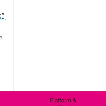
o e
TEA
,
i,