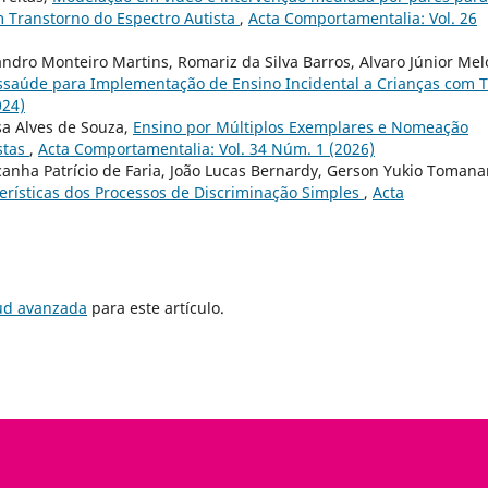
m Transtorno do Espectro Autista
,
Acta Comportamentalia: Vol. 26
dro Monteiro Martins, Romariz da Silva Barros, Alvaro Júnior Mel
ssaúde para Implementação de Ensino Incidental a Crianças com 
024)
sa Alves de Souza,
Ensino por Múltiplos Exemplares e Nomeação
stas
,
Acta Comportamentalia: Vol. 34 Núm. 1 (2026)
canha Patrício de Faria, João Lucas Bernardy, Gerson Yukio Tomanar
erísticas dos Processos de Discriminação Simples
,
Acta
tud avanzada
para este artículo.