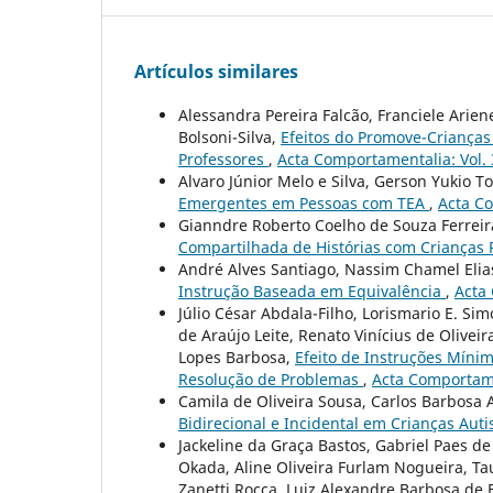
Artículos similares
Alessandra Pereira Falcão, Franciele Arien
Bolsoni-Silva,
Efeitos do Promove-Crianças 
Professores
,
Acta Comportamentalia: Vol.
Alvaro Júnior Melo e Silva, Gerson Yukio 
Emergentes em Pessoas com TEA
,
Acta Co
Gianndre Roberto Coelho de Souza Ferreir
Compartilhada de Histórias com Crianças 
André Alves Santiago, Nassim Chamel Elia
Instrução Baseada em Equivalência
,
Acta
Júlio César Abdala-Filho, Lorismario E. S
de Araújo Leite, Renato Vinícius de Oliveir
Lopes Barbosa,
Efeito de Instruções Mín
Resolução de Problemas
,
Acta Comportame
Camila de Oliveira Sousa, Carlos Barbosa 
Bidirecional e Incidental em Crianças Auti
Jackeline da Graça Bastos, Gabriel Paes de
Okada, Aline Oliveira Furlam Nogueira, Ta
Zanetti Rocca, Luiz Alexandre Barbosa de 