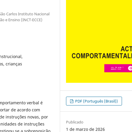
ão Carlos Instituto Nacional
ão e Ensino (INCT-ECCE)
nstrucional,
s, crianças
PDF (Português (Brasil))
mportamento verbal é
ortar de acordo com
e instruções novas, por
Publicado
unidades de instruções
1 de marzo de 2026
estigou se a sobreposição