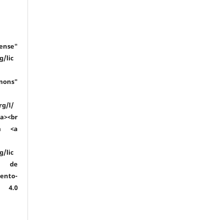
se"
g/lic
mons"
rg/l/
a><br
a <a
g/lic
ia de
ento-
l 4.0