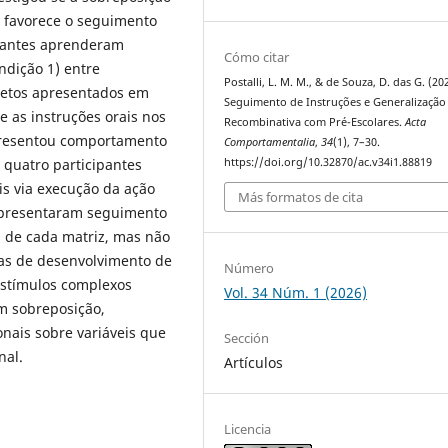
 favorece o seguimento
ipantes aprenderam
Cómo citar
ndição 1) entre
Postalli, L. M. M., & de Souza, D. das G. (20
bjetos apresentados em
Seguimento de Instruções e Generalização
e as instruções orais nos
Recombinativa com Pré-Escolares.
Acta
apresentou comportamento
Comportamentalia
,
34
(1), 7–30.
https://doi.org/10.32870/ac.v34i1.88819
 quatro participantes
s via execução da ação
Más formatos de cita
 apresentaram seguimento
s de cada matriz, mas não
ias de desenvolvimento de
Número
estímulos complexos
Vol. 34 Núm. 1 (2026)
m sobreposição,
nais sobre variáveis que
Sección
nal.
Artículos
Licencia