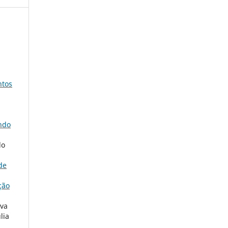
ntos
ndo
do
de
ção
lva
lia