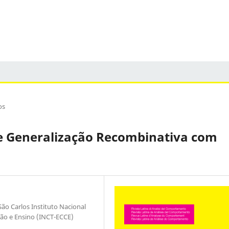
os
e Generalização Recombinativa com
ão Carlos Instituto Nacional
ão e Ensino (INCT-ECCE)