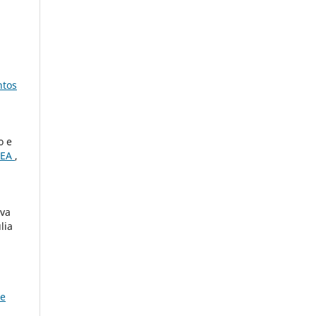
ntos
o e
TEA
,
lva
lia
de