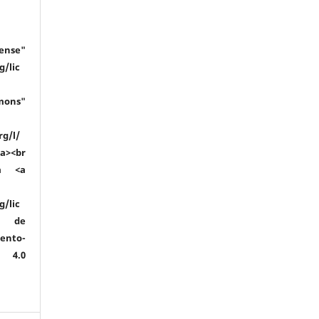
se"
g/lic
mons"
rg/l/
a><br
a <a
g/lic
ia de
ento-
l 4.0