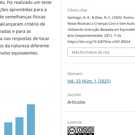
o. Foi realizado um teste
ações aprendidas para a
Cómo citar
de semelhanças físicas
Santiago, A. A., & Elias, N. C. (2025). Ensino
alcançaram critério de
Notas Musicais a Crianças Com e Sem Auti
Utilizando Instrução Baseada em Equivalên
nadas e para as
Acta Comportamentalia
,
33
(1), 7–24.
 nas respostas de tocar
https://doi.org/10.32870/ac.v33i1.88524
os da natureza diferente
Más formatos de cita
mulos equivalentes.
Número
Vol. 33 Núm. 1 (2025)
Sección
Artículos
Licencia