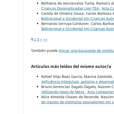
Bethânia de Vasconcelos Tuma, Romariz da
Crianças Diagnosticadas com TEA
,
Acta C
Camila de Oliveira Sousa, Carlos Barbosa 
Bidirecional e Incidental em Crianças Auti
Bernardo Serruya Carduner, Carlos Barbo
Bidirecional e Incidental em Crianças Auti
1
2
3
>
>>
También puede
Iniciar una búsqueda de simili
Artículos más leídos del mismo autor/a
Rafael Vilas Boas Garcia, Marina Zavitoski
deficiência intelectual, autismo e desenvo
Bruno Gerencser Zagato Zagato, Nassim C
Utilizando Jogos de Mesa
,
Acta Comportam
Alice Almeida Chaves de Resende, Nassim 
de classes de estímulos equivalentes em 