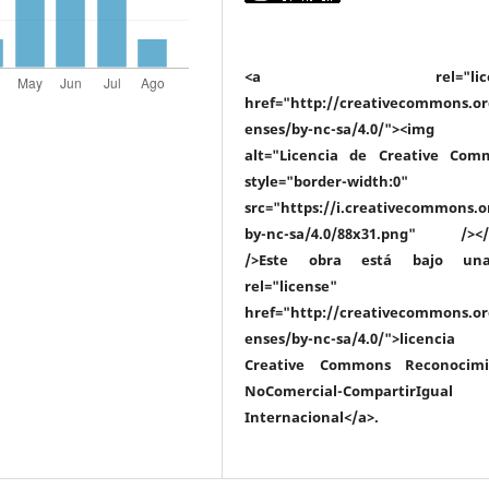
<a rel="licen
href="http://creativecommons.or
enses/by-nc-sa/4.0/"><img
alt="Licencia de Creative Com
style="border-width:0"
src="https://i.creativecommons.o
by-nc-sa/4.0/88x31.png" /></
/>Este obra está bajo un
rel="license"
href="http://creativecommons.or
enses/by-nc-sa/4.0/">licenc
Creative Commons Reconocimi
NoComercial-CompartirIgua
Internacional</a>.