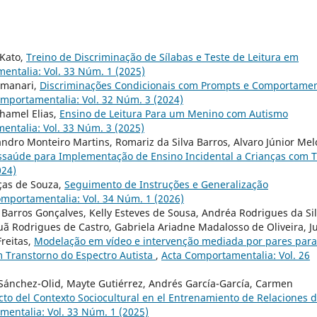
 Kato,
Treino de Discriminação de Sílabas e Teste de Leitura em
entalia: Vol. 33 Núm. 1 (2025)
Tomanari,
Discriminações Condicionais com Prompts e Comportame
mportamentalia: Vol. 32 Núm. 3 (2024)
hamel Elias,
Ensino de Leitura Para um Menino com Autismo
entalia: Vol. 33 Núm. 3 (2025)
dro Monteiro Martins, Romariz da Silva Barros, Alvaro Júnior Mel
ssaúde para Implementação de Ensino Incidental a Crianças com 
024)
aças de Souza,
Seguimento de Instruções e Generalização
omportamentalia: Vol. 34 Núm. 1 (2026)
 Barros Gonçalves, Kelly Esteves de Sousa, Andréa Rodrigues da Si
uã Rodrigues de Castro, Gabriela Ariadne Madalosso de Oliveira, Ju
Freitas,
Modelação em vídeo e intervenção mediada por pares para
m Transtorno do Espectro Autista
,
Acta Comportamentalia: Vol. 26
nchez-Olid, Mayte Gutiérrez, Andrés García-García, Carmen
cto del Contexto Sociocultural en el Entrenamiento de Relaciones 
entalia: Vol. 33 Núm. 1 (2025)