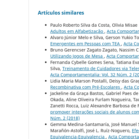
Artículos similares
Paulo Roberto Silva da Costa, Olivia Misae
Adultos em Alfabetização
,
Acta Comportam
Alvaro Júnior Melo e Silva, Gerson Yukio 
Emergentes em Pessoas com TEA
,
Acta Co
Bruno Gerencser Zagato Zagato, Nassim C
Utilizando Jogos de Mesa
,
Acta Comportam
Fernanda Cybelle Gomes Sena, Tatiana Evan
Silva,
Treinamento de Cuidadores via Tele
Acta Comportamentalia: Vol. 32 Núm. 2 (2
Lidia Maria Marson Postalli, Deisy das Gr
Recombinativa com Pré-Escolares
,
Acta C
Jackeline da Graça Bastos, Gabriel Paes de
Okada, Aline Oliveira Furlam Nogueira, Ta
Zanetti Rocca, Luiz Alexandre Barbosa de 
promover interações sociais de alunos co
Núm. 2 (2018)
Gemma Medina-Santamaría, José Manuel Sá
Marañón-Astolfi, José L. Ruíz-Noguero,
Efe
Equivalencia-Equivalencia
,
Acta Comportam