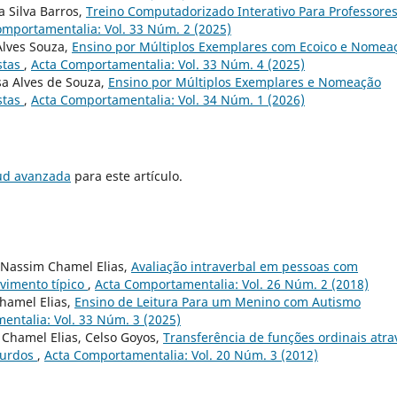
 Silva Barros,
Treino Computadorizado Interativo Para Professore
omportamentalia: Vol. 33 Núm. 2 (2025)
Alves Souza,
Ensino por Múltiplos Exemplares com Ecoico e Nomea
stas
,
Acta Comportamentalia: Vol. 33 Núm. 4 (2025)
sa Alves de Souza,
Ensino por Múltiplos Exemplares e Nomeação
stas
,
Acta Comportamentalia: Vol. 34 Núm. 1 (2026)
tud avanzada
para este artículo.
, Nassim Chamel Elias,
Avaliação intraverbal em pessoas com
lvimento típico
,
Acta Comportamentalia: Vol. 26 Núm. 2 (2018)
hamel Elias,
Ensino de Leitura Para um Menino com Autismo
entalia: Vol. 33 Núm. 3 (2025)
Chamel Elias, Celso Goyos,
Transferência de funções ordinais atra
surdos
,
Acta Comportamentalia: Vol. 20 Núm. 3 (2012)