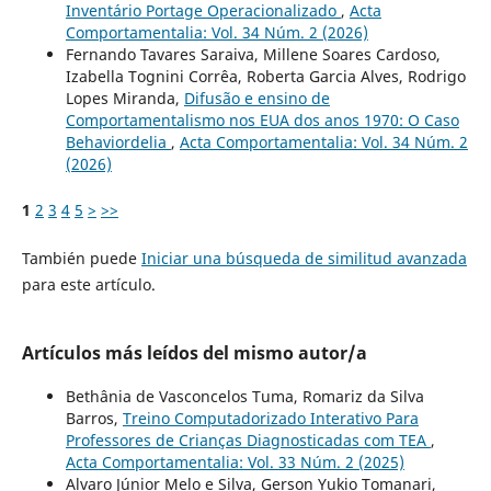
Inventário Portage Operacionalizado
,
Acta
Comportamentalia: Vol. 34 Núm. 2 (2026)
Fernando Tavares Saraiva, Millene Soares Cardoso,
Izabella Tognini Corrêa, Roberta Garcia Alves, Rodrigo
Lopes Miranda,
Difusão e ensino de
Comportamentalismo nos EUA dos anos 1970: O Caso
Behaviordelia
,
Acta Comportamentalia: Vol. 34 Núm. 2
(2026)
1
2
3
4
5
>
>>
También puede
Iniciar una búsqueda de similitud avanzada
para este artículo.
Artículos más leídos del mismo autor/a
Bethânia de Vasconcelos Tuma, Romariz da Silva
Barros,
Treino Computadorizado Interativo Para
Professores de Crianças Diagnosticadas com TEA
,
Acta Comportamentalia: Vol. 33 Núm. 2 (2025)
Alvaro Júnior Melo e Silva, Gerson Yukio Tomanari,