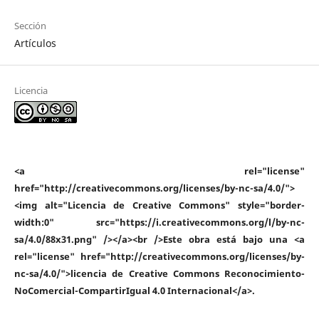
Sección
Artículos
Licencia
<a rel="license"
href="http://creativecommons.org/licenses/by-nc-sa/4.0/">
<img alt="Licencia de Creative Commons" style="border-
width:0" src="https://i.creativecommons.org/l/by-nc-
sa/4.0/88x31.png" /></a><br />Este obra está bajo una <a
rel="license" href="http://creativecommons.org/licenses/by-
nc-sa/4.0/">licencia de Creative Commons Reconocimiento-
NoComercial-CompartirIgual 4.0 Internacional</a>.