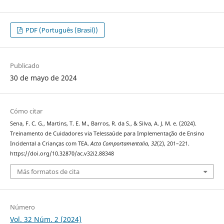
PDF (Português (Brasil))
Publicado
30 de mayo de 2024
Cómo citar
Sena, F. C. G., Martins, T. E. M., Barros, R. da S., & Silva, A. J. M. e. (2024).
Treinamento de Cuidadores via Telessaúde para Implementação de Ensino
Incidental a Crianças com TEA.
Acta Comportamentalia
,
32
(2), 201–221.
https://doi.org/10.32870/ac.v32i2.88348
Más formatos de cita
Número
Vol. 32 Núm. 2 (2024)