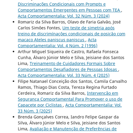
Discriminações Condicionais com Prompts e
Comportamentos Emergentes em Pessoas com TEA
,
Acta Comportamentalia: Vol. 32 Núm. 3 (2024)
Romariz da Silva Barros, Olavo de Faria Galvâo, José
Carlos Simôes Fontes,
Um teste de simetria após
treino de discrimínaçôes condicionais de posiçâo com
macaco Ateles paniscus paniscus
,
Acta
Comportamentalia: Vol. 4 Núm. 2 (1996)
Arthur Miguel Siqueira de Castro, Rafaela Fonseca
Cunha, Álvaro Júnior Melo e Silva, Jeisiane dos Santos
Lima,
Treinamento de Cuidadores Formais Sobre
Comportamentos Desafiadores de Pessoas Idosas
,
Acta Comportamentalia: Vol. 33 Núm. 4 (2025)
Filipe Natanael Conceição dos Santos, Camila Carvalho
Ramos, Thiago Dias Costa, Tereza Regina Furtado
Cerdeira, Romariz da Silva Barros,
Intervenção em
Segurança Comportamental Para Promover o uso de
Capacete por Ciclistas
,
Acta Comportamentalia: Vol.
33 Núm. 3 (2025)
Brenda Gonçalves Correa, Iandro Felipe Gaspar da
Silva, Álvaro Júnior Melo e Silva, Jeisiane dos Santos
Lima,
Avaliação e Manutenção de Preferências de