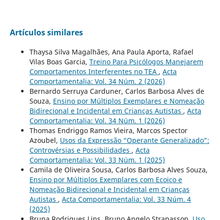
Artículos similares
Thaysa Silva Magalhães, Ana Paula Aporta, Rafael
Vilas Boas Garcia,
Treino Para Psicólogos Manejarem
Comportamentos Interferentes no TEA
,
Acta
Comportamentalia: Vol. 34 Núm. 2 (2026)
Bernardo Serruya Carduner, Carlos Barbosa Alves de
Souza,
Ensino por Múltiplos Exemplares e Nomeação
Bidirecional e Incidental em Crianças Autistas
,
Acta
Comportamentalia: Vol. 34 Núm. 1 (2026)
Thomas Endriggo Ramos Vieira, Marcos Spector
Azoubel,
Usos da Expressão “Operante Generalizado”:
Controvérsias e Possibilidades
,
Acta
Comportamentalia: Vol. 33 Núm. 1 (2025)
Camila de Oliveira Sousa, Carlos Barbosa Alves Souza,
Ensino por Múltiplos Exemplares com Ecoico e
Nomeação Bidirecional e Incidental em Crianças
Autistas
,
Acta Comportamentalia: Vol. 33 Núm. 4
(2025)
Bruna Rodrigues Lins, Bruno Angelo Strapasson,
Uso