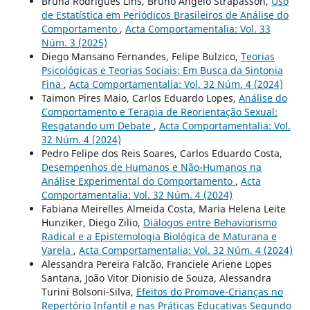
Bruna Rodrigues Lins, Bruno Angelo Strapasson,
Uso
de Estatística em Periódicos Brasileiros de Análise do
Comportamento
,
Acta Comportamentalia: Vol. 33
Núm. 3 (2025)
Diego Mansano Fernandes, Felipe Bulzico,
Teorias
Psicológicas e Teorias Sociais: Em Busca da Sintonia
Fina
,
Acta Comportamentalia: Vol. 32 Núm. 4 (2024)
Taimon Pires Maio, Carlos Eduardo Lopes,
Análise do
Comportamento e Terapia de Reorientação Sexual:
Resgatando um Debate
,
Acta Comportamentalia: Vol.
32 Núm. 4 (2024)
Pedro Felipe dos Reis Soares, Carlos Eduardo Costa,
Desempenhos de Humanos e Não-Humanos na
Análise Experimental do Comportamento
,
Acta
Comportamentalia: Vol. 32 Núm. 4 (2024)
Fabiana Meirelles Almeida Costa, Maria Helena Leite
Hunziker, Diego Zilio,
Diálogos entre Behaviorismo
Radical e a Epistemologia Biológica de Maturana e
Varela
,
Acta Comportamentalia: Vol. 32 Núm. 4 (2024)
Alessandra Pereira Falcão, Franciele Ariene Lopes
Santana, João Vitor Dionisio de Souza, Alessandra
Turini Bolsoni-Silva,
Efeitos do Promove-Crianças no
Repertório Infantil e nas Práticas Educativas Segundo