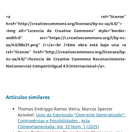
<a rel="license"
href="http://creativecommons.org/licenses/by-nc-sa/4.0/">
<img alt="Licencia de Creative Commons" style="border-
width:0" src="https://i.creativecommons.org/l/by-nc-
sa/4.0/88x31.png" /></a><br />Este obra está bajo una <a
rel="license" href="http://creativecommons.org/licenses/by-
nc-sa/4.0/">licencia de Creative Commons Reconocimiento-
NoComercial-CompartirIgual 4.0 Internacional</a>.
Artículos similares
Thomas Endriggo Ramos Vieira, Marcos Spector
Azoubel,
Usos da Expressão “Operante Generalizado”:
Controvérsias e Possibilidades
,
Acta
Comportamentalia: Vol. 33 Núm. 1 (2025)