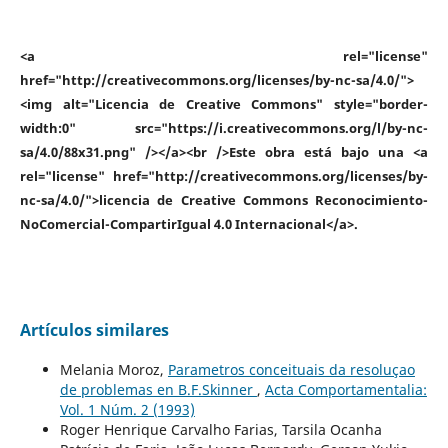
<a rel="license"
href="http://creativecommons.org/licenses/by-nc-sa/4.0/">
<img alt="Licencia de Creative Commons" style="border-
width:0" src="https://i.creativecommons.org/l/by-nc-
sa/4.0/88x31.png" /></a><br />Este obra está bajo una <a
rel="license" href="http://creativecommons.org/licenses/by-
nc-sa/4.0/">licencia de Creative Commons Reconocimiento-
NoComercial-CompartirIgual 4.0 Internacional</a>.
Artículos similares
Melania Moroz,
Parametros conceituais da resoluçao
de problemas en B.F.Skinner
,
Acta Comportamentalia:
Vol. 1 Núm. 2 (1993)
Roger Henrique Carvalho Farias, Tarsila Ocanha