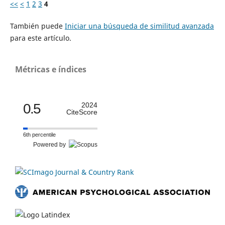
<<
<
1
2
3
4
También puede
Iniciar una búsqueda de similitud avanzada
para este artículo.
Métricas e índices
0.5
2024
CiteScore
6th percentile
Powered by