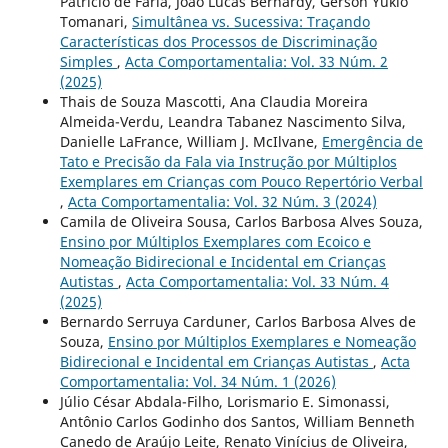
Patrício de Faria, João Lucas Bernardy, Gerson Yukio
Tomanari,
Simultânea vs. Sucessiva: Traçando
Características dos Processos de Discriminação
Simples
,
Acta Comportamentalia: Vol. 33 Núm. 2
(2025)
Thais de Souza Mascotti, Ana Claudia Moreira
Almeida-Verdu, Leandra Tabanez Nascimento Silva,
Danielle LaFrance, William J. McIlvane,
Emergência de
Tato e Precisão da Fala via Instrução por Múltiplos
Exemplares em Crianças com Pouco Repertório Verbal
,
Acta Comportamentalia: Vol. 32 Núm. 3 (2024)
Camila de Oliveira Sousa, Carlos Barbosa Alves Souza,
Ensino por Múltiplos Exemplares com Ecoico e
Nomeação Bidirecional e Incidental em Crianças
Autistas
,
Acta Comportamentalia: Vol. 33 Núm. 4
(2025)
Bernardo Serruya Carduner, Carlos Barbosa Alves de
Souza,
Ensino por Múltiplos Exemplares e Nomeação
Bidirecional e Incidental em Crianças Autistas
,
Acta
Comportamentalia: Vol. 34 Núm. 1 (2026)
Júlio César Abdala-Filho, Lorismario E. Simonassi,
Antônio Carlos Godinho dos Santos, William Benneth
Canedo de Araújo Leite, Renato Vinícius de Oliveira,