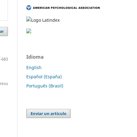
ar
Idioma
-683
English
Español (España)
entos
Português (Brasil)
Enviar un artículo