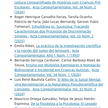
Leitura Compartilhada de Histórias com Crianças Pré-
Escolares
,
Acta Comportamentalia: Vol. 34 Núm. 2
(2026)
Roger Henrique Carvalho Farias, Tarsila Ocanha
Patrício de Faria, João Lucas Bernardy, Gerson Yukio
Tomanari,
Simultânea vs. Sucessiva: Traçando
Características dos Processos de Discriminação
Simples
,
Acta Comportamentalia: Vol. 33 Núm. 2
(2025)
Emilio Ribes,
La práctica de la investigación científica
y la noción del juego del lenguaje
,
Acta
Comportamentalia: Año 1 Núm. 1 (1993)
Bernardo Serruya Carduner, Carlos Barbosa Alves de
Souza,
Ensino por Múltiplos Exemplares e Nomeação
Bidirecional e Incidental em Crianças Autistas
,
Acta
Comportamentalia: Vol. 34 Núm. 1 (2026)
Luis René Bautista Castro,
El Mito de la Salud Mental:
Una Aproximación a la Naturaleza Pseudocientífica del
Concepto
,
Acta Comportamentalia: Vol. 32 Núm. 3
(2024)
Mauricio Ortega-González, Felipe de Jesús Patrón-
Espinosa,
De la Fisiología a la Psicología: El Legado