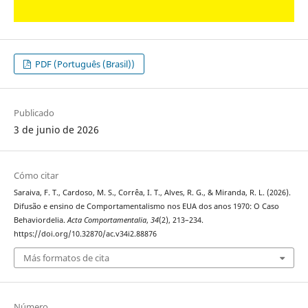
PDF (Português (Brasil))
Publicado
3 de junio de 2026
Cómo citar
Saraiva, F. T., Cardoso, M. S., Corrêa, I. T., Alves, R. G., & Miranda, R. L. (2026).
Difusão e ensino de Comportamentalismo nos EUA dos anos 1970: O Caso
Behaviordelia.
Acta Comportamentalia
,
34
(2), 213–234.
https://doi.org/10.32870/ac.v34i2.88876
Más formatos de cita
Número