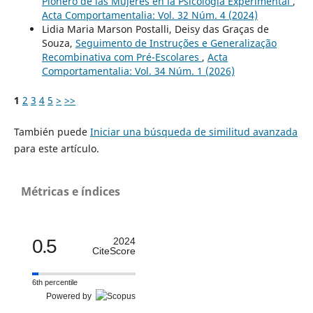
Pionero de las Mujeres en la Psicología Experimental
,
Acta Comportamentalia: Vol. 32 Núm. 4 (2024)
Lidia Maria Marson Postalli, Deisy das Graças de
Souza,
Seguimento de Instruções e Generalização
Recombinativa com Pré-Escolares
,
Acta
Comportamentalia: Vol. 34 Núm. 1 (2026)
1
2
3
4
5
>
>>
También puede
Iniciar una búsqueda de similitud avanzada
para este artículo.
Métricas e índices
0.5
2024
CiteScore
6th percentile
Powered by