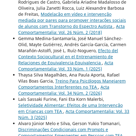
Rodrigues de Castro, Gabriela Ariadne Madalosso de
Oliveira, Julia Zanetti Rocca, Luiz Alexandre Barbosa
de Freitas,
Modelação em vídeo e intervenção
mediada por pares para promover interações sociais
de alunos com Transtorno do Espectro Autista
,
Acta
Comportamentalia: Vol. 26 Núm. 2 (2018)
Gemma Medina-Santamaría, José Manuel Sánchez-
Olid, Mayte Gutiérrez, Andrés García-García, Carmen
Marañón-Astolfi, José L. Ruíz-Noguero,
Efecto del
Contexto Sociocultural en el Entrenamiento de
Relaciones de Equivalencia-Equivalencia
,
Acta
Comportamentalia: Vol. 33 Núm. 1 (2025)
Thaysa Silva Magalhães, Ana Paula Aporta, Rafael
Vilas Boas Garcia,
Treino Para Psicólogos Manejarem
Comportamentos Interferentes no TEA
,
Acta
Comportamentalia: Vol. 34 Núm. 2 (2026)
Laís Sassaki Furine, Fani Eta Korn Malerbi,
Seletividade Alimentar: Efeitos de uma Intervenção
em Crianças com TEA
,
Acta Comportamentalia: Vol. 33
Núm. 3 (2025)
Alvaro Júnior Melo e Silva, Gerson Yukio Tomanari,
Discriminações Condicionais com Prompts e
Comportamentos Emergentes em Pessoas com TEA
,