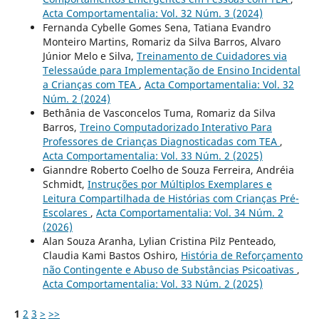
Acta Comportamentalia: Vol. 32 Núm. 3 (2024)
Fernanda Cybelle Gomes Sena, Tatiana Evandro
Monteiro Martins, Romariz da Silva Barros, Alvaro
Júnior Melo e Silva,
Treinamento de Cuidadores via
Telessaúde para Implementação de Ensino Incidental
a Crianças com TEA
,
Acta Comportamentalia: Vol. 32
Núm. 2 (2024)
Bethânia de Vasconcelos Tuma, Romariz da Silva
Barros,
Treino Computadorizado Interativo Para
Professores de Crianças Diagnosticadas com TEA
,
Acta Comportamentalia: Vol. 33 Núm. 2 (2025)
Gianndre Roberto Coelho de Souza Ferreira, Andréia
Schmidt,
Instruções por Múltiplos Exemplares e
Leitura Compartilhada de Histórias com Crianças Pré-
Escolares
,
Acta Comportamentalia: Vol. 34 Núm. 2
(2026)
Alan Souza Aranha, Lylian Cristina Pilz Penteado,
Claudia Kami Bastos Oshiro,
História de Reforçamento
não Contingente e Abuso de Substâncias Psicoativas
,
Acta Comportamentalia: Vol. 33 Núm. 2 (2025)
1
2
3
>
>>