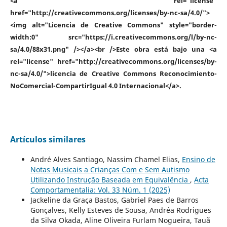
<a rel="license"
href="http://creativecommons.org/licenses/by-nc-sa/4.0/">
<img alt="Licencia de Creative Commons" style="border-
width:0" src="https://i.creativecommons.org/l/by-nc-
sa/4.0/88x31.png" /></a><br />Este obra está bajo una <a
rel="license" href="http://creativecommons.org/licenses/by-
nc-sa/4.0/">licencia de Creative Commons Reconocimiento-
NoComercial-CompartirIgual 4.0 Internacional</a>.
Artículos similares
André Alves Santiago, Nassim Chamel Elias,
Ensino de
Notas Musicais a Crianças Com e Sem Autismo
Utilizando Instrução Baseada em Equivalência
,
Acta
Comportamentalia: Vol. 33 Núm. 1 (2025)
Jackeline da Graça Bastos, Gabriel Paes de Barros
Gonçalves, Kelly Esteves de Sousa, Andréa Rodrigues
da Silva Okada, Aline Oliveira Furlam Nogueira, Tauã