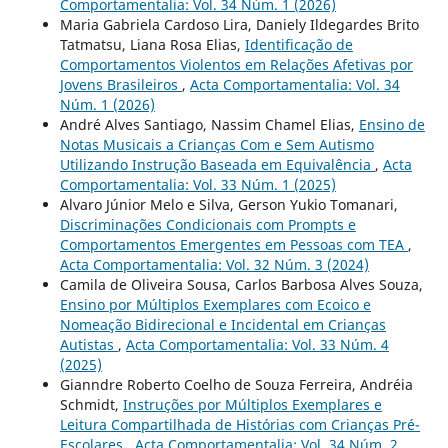
Comportamentalia: Vol. 34 Núm. 1 (2026)
Maria Gabriela Cardoso Lira, Daniely Ildegardes Brito
Tatmatsu, Liana Rosa Elias,
Identificação de
Comportamentos Violentos em Relações Afetivas por
Jovens Brasileiros
,
Acta Comportamentalia: Vol. 34
Núm. 1 (2026)
André Alves Santiago, Nassim Chamel Elias,
Ensino de
Notas Musicais a Crianças Com e Sem Autismo
Utilizando Instrução Baseada em Equivalência
,
Acta
Comportamentalia: Vol. 33 Núm. 1 (2025)
Alvaro Júnior Melo e Silva, Gerson Yukio Tomanari,
Discriminações Condicionais com Prompts e
Comportamentos Emergentes em Pessoas com TEA
,
Acta Comportamentalia: Vol. 32 Núm. 3 (2024)
Camila de Oliveira Sousa, Carlos Barbosa Alves Souza,
Ensino por Múltiplos Exemplares com Ecoico e
Nomeação Bidirecional e Incidental em Crianças
Autistas
,
Acta Comportamentalia: Vol. 33 Núm. 4
(2025)
Gianndre Roberto Coelho de Souza Ferreira, Andréia
Schmidt,
Instruções por Múltiplos Exemplares e
Leitura Compartilhada de Histórias com Crianças Pré-
Escolares
,
Acta Comportamentalia: Vol. 34 Núm. 2