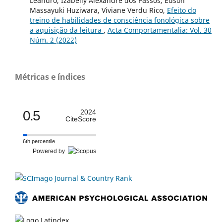
Leandro, Izabelly Alexandre dos Passos, Edson
Massayuki Huziwara, Viviane Verdu Rico,
Efeito do
treino de habilidades de consciência fonológica sobre
a aquisição da leitura
,
Acta Comportamentalia: Vol. 30
Núm. 2 (2022)
Métricas e índices
0.5
2024
CiteScore
6th percentile
Powered by