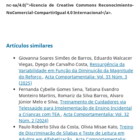
nc-sa/4.0/">licencia de Creative Commons Reconocimiento-
NoComercial-CompartirIgual 4.0 Internacional</a>.
Artículos similares
Giovanna Soares Simões de Barros, Eduardo Walcacer
Viegas, Dyego de Carvalho Costa,
Ressurgência da
Variabilidade em Função da Diminuição da Magnitude
do Reforço
,
Acta Comportamentalia: Vol. 33 Núm. 3
(2025)
Fernanda Cybelle Gomes Sena, Tatiana Evandro
Monteiro Martins, Romariz da Silva Barros, Alvaro
Júnior Melo e Silva,
Treinamento de Cuidadores via
Telessaúde para Implementação de Ensino Incidental
a Crianças com TEA
,
Acta Comportamentalia: Vol. 32
Núm. 2 (2024)
Paulo Roberto Silva da Costa, Olivia Misae Kato,
Treino
de Discriminação de Sílabas e Teste de Leitura em
Adultos em Alfabetização
,
Acta Comportamentalia: