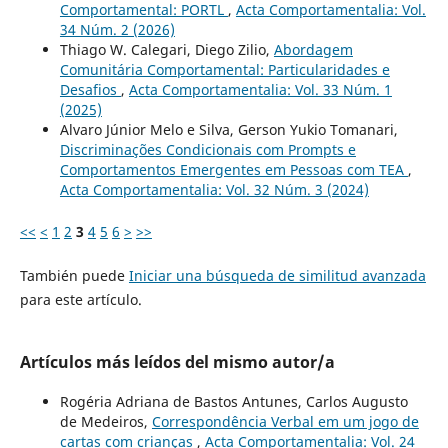
Comportamental: PORTL
,
Acta Comportamentalia: Vol.
34 Núm. 2 (2026)
Thiago W. Calegari, Diego Zilio,
Abordagem
Comunitária Comportamental: Particularidades e
Desafios
,
Acta Comportamentalia: Vol. 33 Núm. 1
(2025)
Alvaro Júnior Melo e Silva, Gerson Yukio Tomanari,
Discriminações Condicionais com Prompts e
Comportamentos Emergentes em Pessoas com TEA
,
Acta Comportamentalia: Vol. 32 Núm. 3 (2024)
<<
<
1
2
3
4
5
6
>
>>
También puede
Iniciar una búsqueda de similitud avanzada
para este artículo.
Artículos más leídos del mismo autor/a
Rogéria Adriana de Bastos Antunes, Carlos Augusto
de Medeiros,
Correspondência Verbal em um jogo de
cartas com crianças
,
Acta Comportamentalia: Vol. 24