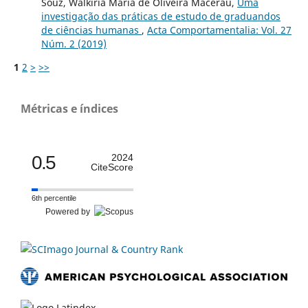
Souz, Walkíria Maria de Oliveira Macerau,
Uma
investigação das práticas de estudo de graduandos
de ciências humanas
,
Acta Comportamentalia: Vol. 27
Núm. 2 (2019)
1
2
>
>>
Métricas e índices
0.5
2024
CiteScore
6th percentile
Powered by