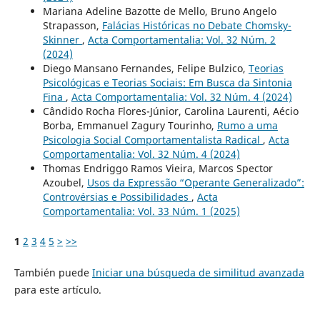
Mariana Adeline Bazotte de Mello, Bruno Angelo
Strapasson,
Falácias Históricas no Debate Chomsky-
Skinner
,
Acta Comportamentalia: Vol. 32 Núm. 2
(2024)
Diego Mansano Fernandes, Felipe Bulzico,
Teorias
Psicológicas e Teorias Sociais: Em Busca da Sintonia
Fina
,
Acta Comportamentalia: Vol. 32 Núm. 4 (2024)
Cândido Rocha Flores-Júnior, Carolina Laurenti, Aécio
Borba, Emmanuel Zagury Tourinho,
Rumo a uma
Psicologia Social Comportamentalista Radical
,
Acta
Comportamentalia: Vol. 32 Núm. 4 (2024)
Thomas Endriggo Ramos Vieira, Marcos Spector
Azoubel,
Usos da Expressão “Operante Generalizado”:
Controvérsias e Possibilidades
,
Acta
Comportamentalia: Vol. 33 Núm. 1 (2025)
1
2
3
4
5
>
>>
También puede
Iniciar una búsqueda de similitud avanzada
para este artículo.