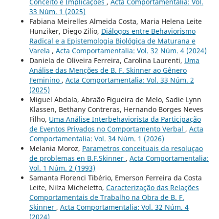
Conceito e Implicações
,
Acta Comportamentalia: Vol.
33 Núm. 1 (2025)
Fabiana Meirelles Almeida Costa, Maria Helena Leite
Hunziker, Diego Zilio,
Diálogos entre Behaviorismo
Radical e a Epistemologia Biológica de Maturana e
Varela
,
Acta Comportamentalia: Vol. 32 Núm. 4 (2024)
Daniela de Oliveira Ferreira, Carolina Laurenti,
Uma
Análise das Menções de B. F. Skinner ao Gênero
Feminino
,
Acta Comportamentalia: Vol. 33 Núm. 2
(2025)
Miguel Abdala, Abraão Figueira de Melo, Sadie Lynn
Klassen, Bethany Contreras, Hernando Borges Neves
Filho,
Uma Análise Interbehaviorista da Participação
de Eventos Privados no Comportamento Verbal
,
Acta
Comportamentalia: Vol. 34 Núm. 1 (2026)
Melania Moroz,
Parametros conceituais da resoluçao
de problemas en B.F.Skinner
,
Acta Comportamentalia:
Vol. 1 Núm. 2 (1993)
Samanta Florenci Tibério, Emerson Ferreira da Costa
Leite, Nilza Micheletto,
Caracterização das Relações
Comportamentais de Trabalho na Obra de B. F.
Skinner
,
Acta Comportamentalia: Vol. 32 Núm. 4
(2024)