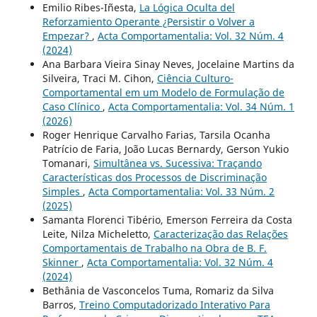
Emilio Ribes-Iñesta,
La Lógica Oculta del
Reforzamiento Operante ¿Persistir o Volver a
Empezar?
,
Acta Comportamentalia: Vol. 32 Núm. 4
(2024)
Ana Barbara Vieira Sinay Neves, Jocelaine Martins da
Silveira, Traci M. Cihon,
Ciência Culturo-
Comportamental em um Modelo de Formulação de
Caso Clínico
,
Acta Comportamentalia: Vol. 34 Núm. 1
(2026)
Roger Henrique Carvalho Farias, Tarsila Ocanha
Patrício de Faria, João Lucas Bernardy, Gerson Yukio
Tomanari,
Simultânea vs. Sucessiva: Traçando
Características dos Processos de Discriminação
Simples
,
Acta Comportamentalia: Vol. 33 Núm. 2
(2025)
Samanta Florenci Tibério, Emerson Ferreira da Costa
Leite, Nilza Micheletto,
Caracterização das Relações
Comportamentais de Trabalho na Obra de B. F.
Skinner
,
Acta Comportamentalia: Vol. 32 Núm. 4
(2024)
Bethânia de Vasconcelos Tuma, Romariz da Silva
Barros,
Treino Computadorizado Interativo Para