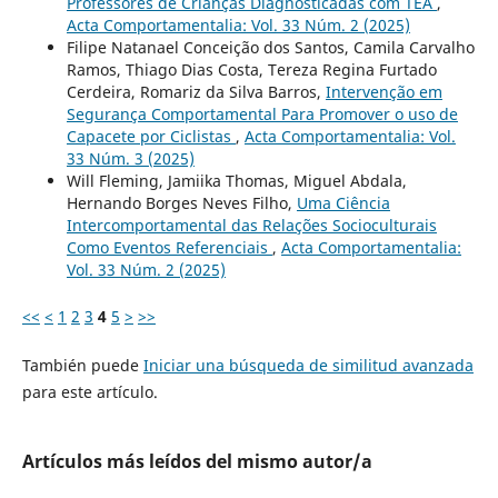
Professores de Crianças Diagnosticadas com TEA
,
Acta Comportamentalia: Vol. 33 Núm. 2 (2025)
Filipe Natanael Conceição dos Santos, Camila Carvalho
Ramos, Thiago Dias Costa, Tereza Regina Furtado
Cerdeira, Romariz da Silva Barros,
Intervenção em
Segurança Comportamental Para Promover o uso de
Capacete por Ciclistas
,
Acta Comportamentalia: Vol.
33 Núm. 3 (2025)
Will Fleming, Jamiika Thomas, Miguel Abdala,
Hernando Borges Neves Filho,
Uma Ciência
Intercomportamental das Relações Socioculturais
Como Eventos Referenciais
,
Acta Comportamentalia:
Vol. 33 Núm. 2 (2025)
<<
<
1
2
3
4
5
>
>>
También puede
Iniciar una búsqueda de similitud avanzada
para este artículo.
Artículos más leídos del mismo autor/a