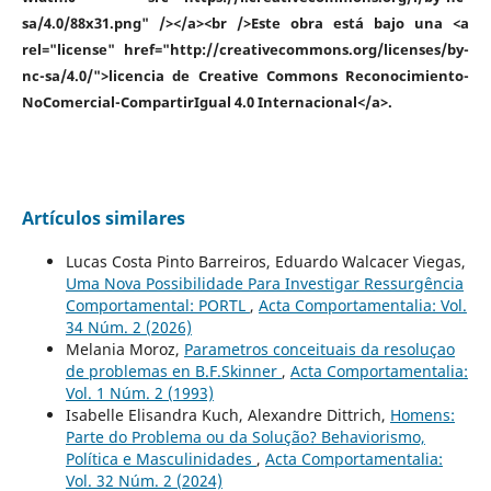
sa/4.0/88x31.png" /></a><br />Este obra está bajo una <a
rel="license" href="http://creativecommons.org/licenses/by-
nc-sa/4.0/">licencia de Creative Commons Reconocimiento-
NoComercial-CompartirIgual 4.0 Internacional</a>.
Artículos similares
Lucas Costa Pinto Barreiros, Eduardo Walcacer Viegas,
Uma Nova Possibilidade Para Investigar Ressurgência
Comportamental: PORTL
,
Acta Comportamentalia: Vol.
34 Núm. 2 (2026)
Melania Moroz,
Parametros conceituais da resoluçao
de problemas en B.F.Skinner
,
Acta Comportamentalia:
Vol. 1 Núm. 2 (1993)
Isabelle Elisandra Kuch, Alexandre Dittrich,
Homens:
Parte do Problema ou da Solução? Behaviorismo,
Política e Masculinidades
,
Acta Comportamentalia:
Vol. 32 Núm. 2 (2024)