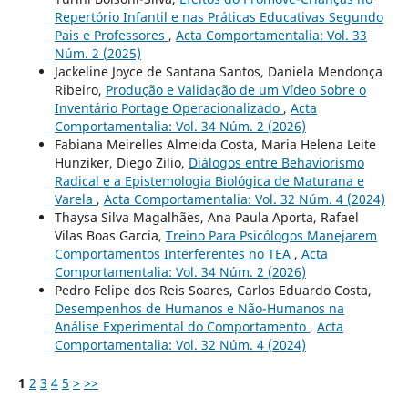
Repertório Infantil e nas Práticas Educativas Segundo
Pais e Professores
,
Acta Comportamentalia: Vol. 33
Núm. 2 (2025)
Jackeline Joyce de Santana Santos, Daniela Mendonça
Ribeiro,
Produção e Validação de um Vídeo Sobre o
Inventário Portage Operacionalizado
,
Acta
Comportamentalia: Vol. 34 Núm. 2 (2026)
Fabiana Meirelles Almeida Costa, Maria Helena Leite
Hunziker, Diego Zilio,
Diálogos entre Behaviorismo
Radical e a Epistemologia Biológica de Maturana e
Varela
,
Acta Comportamentalia: Vol. 32 Núm. 4 (2024)
Thaysa Silva Magalhães, Ana Paula Aporta, Rafael
Vilas Boas Garcia,
Treino Para Psicólogos Manejarem
Comportamentos Interferentes no TEA
,
Acta
Comportamentalia: Vol. 34 Núm. 2 (2026)
Pedro Felipe dos Reis Soares, Carlos Eduardo Costa,
Desempenhos de Humanos e Não-Humanos na
Análise Experimental do Comportamento
,
Acta
Comportamentalia: Vol. 32 Núm. 4 (2024)
1
2
3
4
5
>
>>