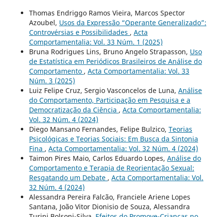
Thomas Endriggo Ramos Vieira, Marcos Spector
Azoubel,
Usos da Expressão “Operante Generalizado”:
Controvérsias e Possibilidades
,
Acta
Comportamentalia: Vol. 33 Núm. 1 (2025)
Bruna Rodrigues Lins, Bruno Angelo Strapasson,
Uso
de Estatística em Periódicos Brasileiros de Análise do
Comportamento
,
Acta Comportamentalia: Vol. 33
Núm. 3 (2025)
Luiz Felipe Cruz, Sergio Vasconcelos de Luna,
Análise
do Comportamento, Participação em Pesquisa e a
Democratização da Ciência
,
Acta Comportamentalia:
Vol. 32 Núm. 4 (2024)
Diego Mansano Fernandes, Felipe Bulzico,
Teorias
Psicológicas e Teorias Sociais: Em Busca da Sintonia
Fina
,
Acta Comportamentalia: Vol. 32 Núm. 4 (2024)
Taimon Pires Maio, Carlos Eduardo Lopes,
Análise do
Comportamento e Terapia de Reorientação Sexual:
Resgatando um Debate
,
Acta Comportamentalia: Vol.
32 Núm. 4 (2024)
Alessandra Pereira Falcão, Franciele Ariene Lopes
Santana, João Vitor Dionisio de Souza, Alessandra
Turini Bolsoni-Silva,
Efeitos do Promove-Crianças no