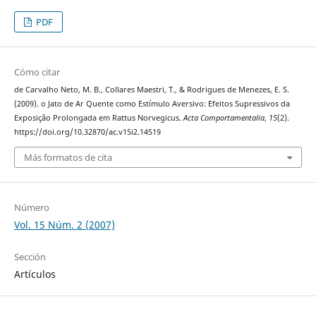
PDF
Cómo citar
de Carvalho Neto, M. B., Collares Maestri, T., & Rodrigues de Menezes, E. S.
(2009). o Jato de Ar Quente como Estímulo Aversivo: Efeitos Supressivos da
Exposição Prolongada em Rattus Norvegicus.
Acta Comportamentalia
,
15
(2).
https://doi.org/10.32870/ac.v15i2.14519
Más formatos de cita
Número
Vol. 15 Núm. 2 (2007)
Sección
Artículos