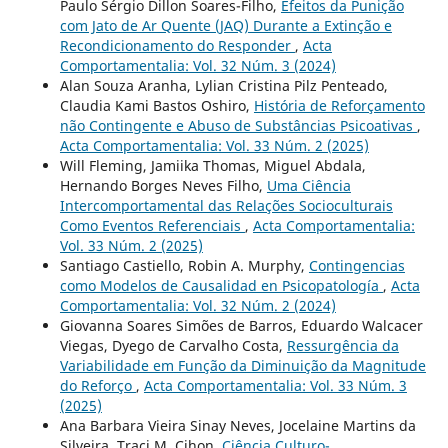
Paulo Sérgio Dillon Soares-Filho,
Efeitos da Punição
com Jato de Ar Quente (JAQ) Durante a Extinção e
Recondicionamento do Responder
,
Acta
Comportamentalia: Vol. 32 Núm. 3 (2024)
Alan Souza Aranha, Lylian Cristina Pilz Penteado,
Claudia Kami Bastos Oshiro,
História de Reforçamento
não Contingente e Abuso de Substâncias Psicoativas
,
Acta Comportamentalia: Vol. 33 Núm. 2 (2025)
Will Fleming, Jamiika Thomas, Miguel Abdala,
Hernando Borges Neves Filho,
Uma Ciência
Intercomportamental das Relações Socioculturais
Como Eventos Referenciais
,
Acta Comportamentalia:
Vol. 33 Núm. 2 (2025)
Santiago Castiello, Robin A. Murphy,
Contingencias
como Modelos de Causalidad en Psicopatología
,
Acta
Comportamentalia: Vol. 32 Núm. 2 (2024)
Giovanna Soares Simões de Barros, Eduardo Walcacer
Viegas, Dyego de Carvalho Costa,
Ressurgência da
Variabilidade em Função da Diminuição da Magnitude
do Reforço
,
Acta Comportamentalia: Vol. 33 Núm. 3
(2025)
Ana Barbara Vieira Sinay Neves, Jocelaine Martins da
Silveira, Traci M. Cihon,
Ciência Culturo-