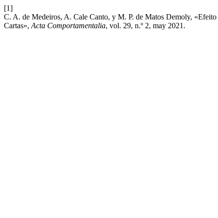
[1]
C. A. de Medeiros, A. Cale Canto, y M. P. de Matos Demoly, «Efeit
Cartas»,
Acta Comportamentalia
, vol. 29, n.º 2, may 2021.